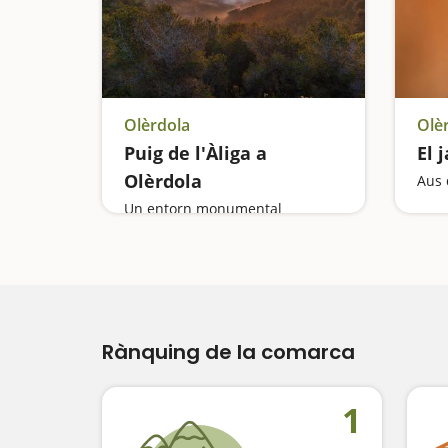
Olèrdola
Olè
Puig de l'Àliga a
El 
Olèrdola
Aus 
Un entorn monumental
Rànquing de la comarca
1