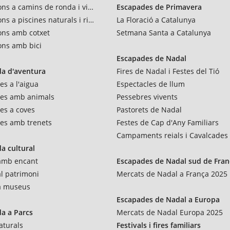
ons a camins de ronda i vies verdes
Escapades de Primavera
ns a piscines naturals i rius
La Floració a Catalunya
ons amb cotxet
Setmana Santa a Catalunya
ons amb bici
Escapades de Nadal
a d'aventura
Fires de Nadal i Festes del Tió
es a l'aigua
Espectacles de llum
res amb animals
Pessebres vivents
es a coves
Pastorets de Nadal
es amb trenets
Festes de Cap d'Any Familiars
Campaments reials i Cavalcades
a cultural
 amb encant
Escapades de Nadal sud de Fran
al patrimoni
Mercats de Nadal a França 2025
 a museus
Escapades de Nadal a Europa
a a Parcs
Mercats de Nadal Europa 2025
aturals
Festivals i fires familiars