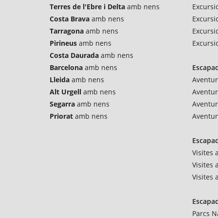
Terres de l'Ebre i Delta
amb nens
Excursi
Costa Brava
amb nens
Excursio
Tarragona
amb nens
Excursi
Pirineus
amb nens
Excursi
Costa Daurada
amb nens
Barcelona
amb nens
Escapad
Lleida
amb nens
Aventur
Alt Urgell
amb nens
Aventu
Segarra
amb nens
Aventur
Priorat
amb nens
Aventur
Escapad
Visites
Visites 
Visites
Escapad
Parcs N