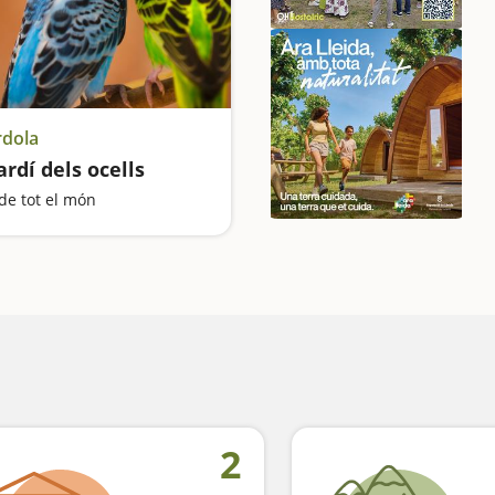
rdola
jardí dels ocells
de tot el món
2