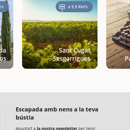
's
a 5,5 Km's
da
Sant Cugat
jos
Sesgarrigues
P
Escapada amb nens a la teva
bústia
Apunta't a
la nostra newsletter
per tenir