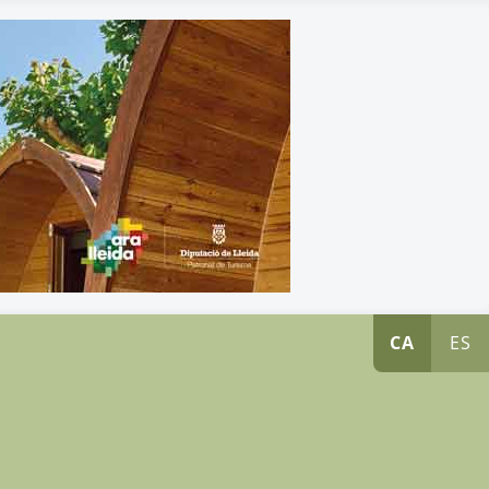
CA
ES