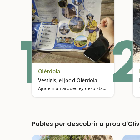
1
2
Olèrdola
Vestigis, el joc d'Olèrdola
Ajudem un arqueòleg despistat a resoldre enigmes sobre el patrimoni del municipi
Pobles per descobrir a prop d'Oliv