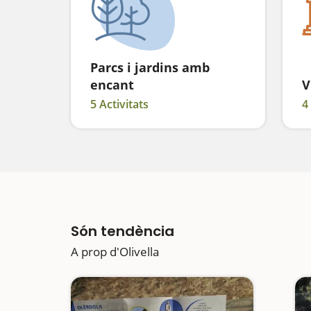
Parcs i jardins amb
encant
V
5 Activitats
4
Són tendència
A prop d'Olivella