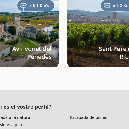
a 6,1 Km's
a 6,2 Km
Avinyonet del
Sant Pere 
Penedès
Rib
 és el vostre perfil?
ada a la natura
Escapada de pícnic
sions a peu