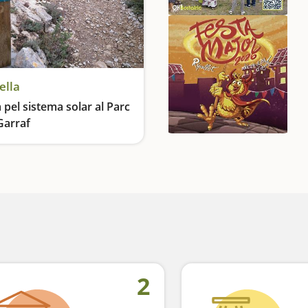
ella
 pel sistema solar al Parc
Garraf
stema solar a escala
2