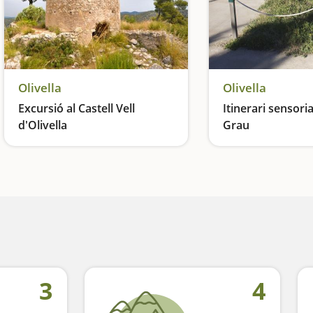
Olivella
Olivella
Excursió al Castell Vell
Itinerari sensori
d'Olivella
Grau
Una petita joia paisatgística
Una ruta adaptada
3
4