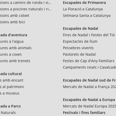
sions a camins de ronda i vies verdes
Escapades de Primavera
sions a piscines naturals i rius
La Floració a Catalunya
sions amb cotxet
Setmana Santa a Catalunya
sions amb bici
Escapades de Nadal
pada d'aventura
Fires de Nadal i Festes del Tió
ures a l'aigua
Espectacles de llum
tures amb animals
Pessebres vivents
ures a coves
Pastorets de Nadal
ures amb trenets
Festes de Cap d'Any Familiars
Campaments reials i Cavalcad
ada cultural
es amb encant
Escapades de Nadal sud de F
es al patrimoni
Mercats de Nadal a França 20
es a museus
Escapades de Nadal a Europa
ada a Parcs
Mercats de Nadal Europa 202
 Naturals
Festivals i fires familiars