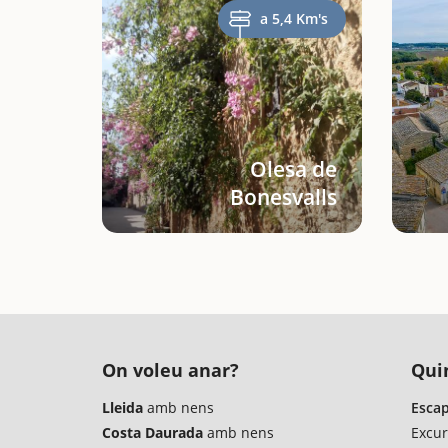
a 5,4 Km's
Olesa de
Bonesvalls
On voleu anar?
Quin
Lleida
amb nens
Escap
Costa Daurada
amb nens
Excur