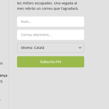
les millors escapades. Una vegada al
mes rebràs un correu que t'agradarà.
Subscriu-t'hi
es
rança
25
5