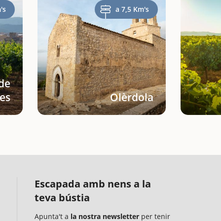
's
a 7,5 Km's
de
es
Olèrdola
Escapada amb nens a la
teva bústia
Apunta't a
la nostra newsletter
per tenir