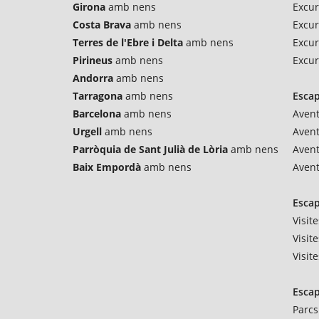
Girona
amb nens
Excur
Costa Brava
amb nens
Excur
Terres de l'Ebre i Delta
amb nens
Excur
Pirineus
amb nens
Excur
Andorra
amb nens
Tarragona
amb nens
Esca
Barcelona
amb nens
Avent
Urgell
amb nens
Aven
Parròquia de Sant Julià de Lòria
amb nens
Avent
Baix Empordà
amb nens
Avent
Escap
Visit
Visit
Visit
Escap
Parcs