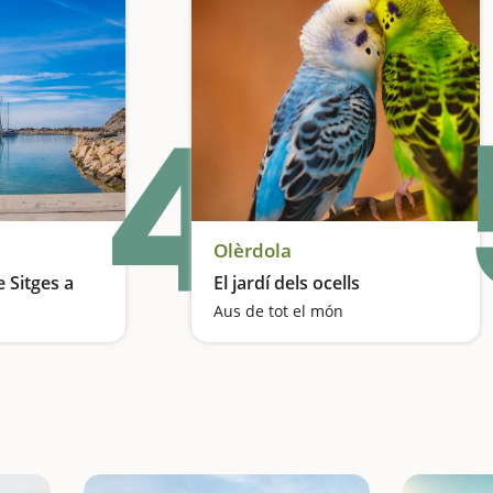
4
Olèrdola
 Sitges a
El jardí dels ocells
Aus de tot el món
es del Garraf