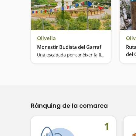
Olivella
Oliv
Monestir Budista del Garraf
Ruta
del 
Una escapada per conèixer la filosofia milenària budista
El si
Rànquing de la comarca
1