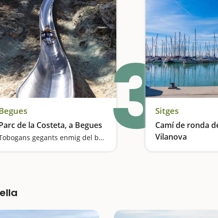
3
Begues
Sitges
Parc de la Costeta, a Begues
Camí de ronda de
Vilanova
Tobogans gegants enmig del bosc
Una ruta de les Cal
ella