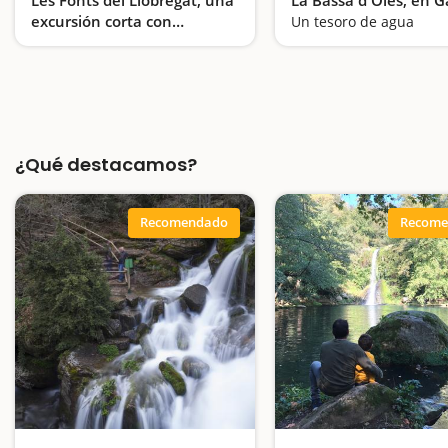
excursión corta con
Un tesoro de agua
cascadas espectaculares
El espectáculo del nacimiento del río Llobregat
¿Qué destacamos?
Recomendado
Recome