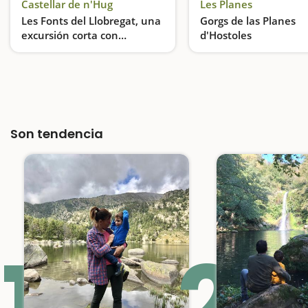
Castellar de n'Hug
Les Planes
Les Fonts del Llobregat, una
Gorgs de las Planes
excursión corta con
d'Hostoles
cascadas espectaculares
El espectáculo del nacimiento del río Llobregat
Un espacio protegido
Son tendencia
1
2