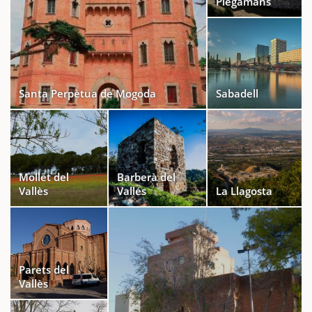
Plegamans
Santa Perpètua de Mogoda
Sabadell
Mollet del
Barberà del
Vallès
Vallés
La Llagosta
Parets del
Vallès