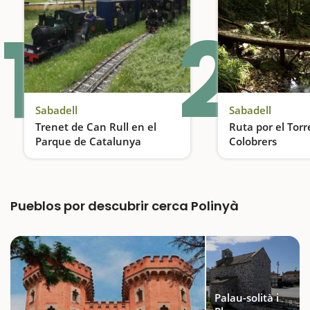
1
2
Sabadell
Sabadell
Trenet de Can Rull en el
Ruta por el Torr
Parque de Catalunya
Colobrers
Una actividad ideal para hacer con niños cerca de Barcelona
Pueblos por descubrir cerca Polinyà
Palau-solità i