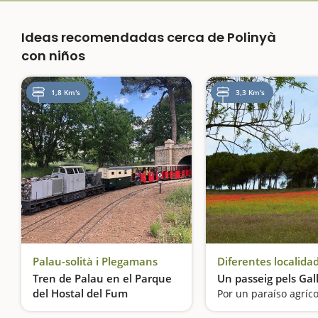
Ideas recomendadas cerca de Polinyà
con niños
1,8 Km's
3,3 Km's
Palau-solità i Plegamans
Diferentes localida
Tren de Palau en el Parque
Un passeig pels Gal
del Hostal del Fum
Por un paraíso agríco
¡Viajamos en tren!