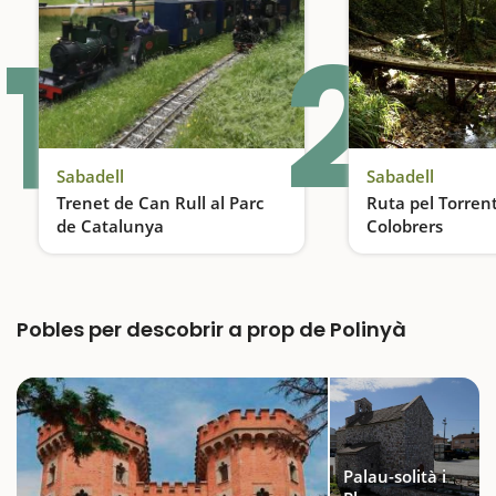
1
2
Sabadell
Sabadell
Trenet de Can Rull al Parc
Ruta pel Torren
de Catalunya
Colobrers
Una activitat ideal per fer amb nens a prop de Barcelona
Pobles per descobrir a prop de Polinyà
Palau-solità i