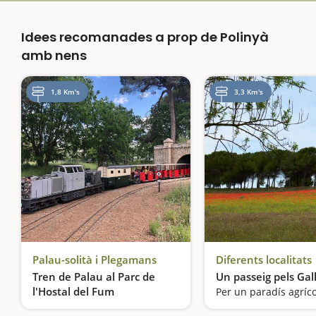
Idees recomanades a prop de Polinyà
amb nens
1,8 Km's
3,3 Km's
Palau-solità i Plegamans
Diferents localitats
Tren de Palau al Parc de
Un passeig pels Gal
l'Hostal del Fum
Per un paradís agríc
Viatgem en tren!