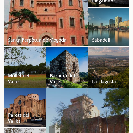
Plegamans
Santa Perpètua de Mogoda
Sabadell
Mollet del
Barberà del
Vallès
Vallès
La Llagosta
Parets del
Vallès