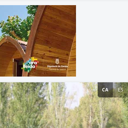
CA
ES