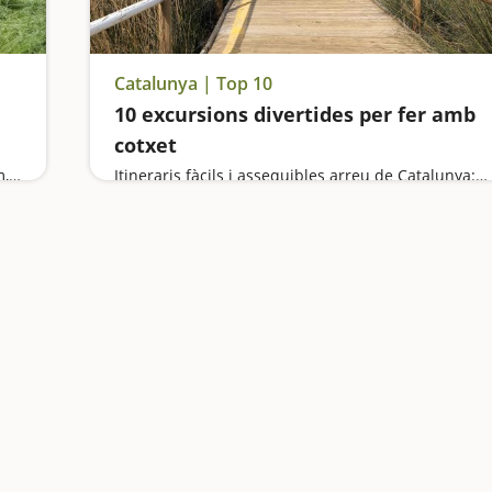
Catalunya | Top 10
10 excursions divertides per fer amb
cotxet
Pugem als trens de Can Rull i de l'Hostal del Fum, anem de ruta pel Parc Fluvial del riu Ripoll, juguem en un parc que ens farà viatjar a l'Edat Mitjana i experimentem en un dels museus més icònics de Catalunya
Itineraris fàcils i assequibles arreu de Catalunya: al Montseny, al Delta de l'Ebre, a la Costa Daurada, al Pirineu, a la Noguera, a la Selva, a l'Empordà...