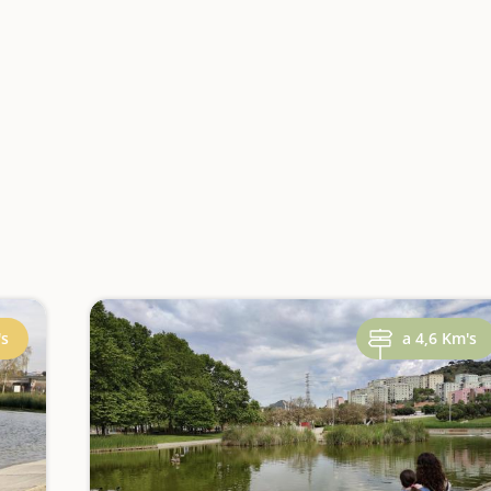
's
a 4,6 Km's