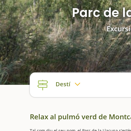
Parc de l
Excurs
Destí
Relax al pulmó verd de Mont
Tal com diu el seu nom, el Parc de la Llacuna s'estèn