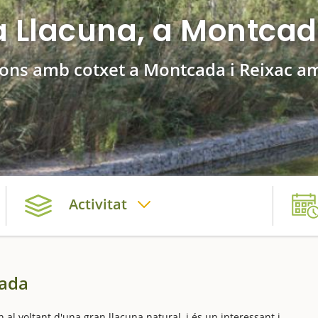
a Llacuna, a Montcad
ions amb cotxet a Montcada i Reixac a
Activitat
cada
 al voltant d'una gran llacuna natural, i és un interessant i