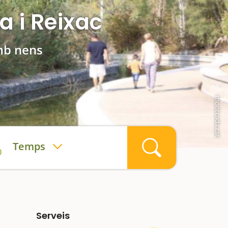
a i Reixac
mb nens
montcada.cat
Temps
Serveis