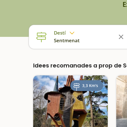
E
Destí
Sentmenat
Idees recomanades a prop de 
3,3 Km's