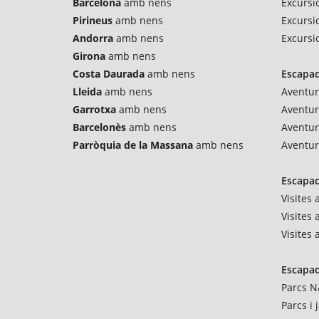
Barcelona
amb nens
Excursio
Pirineus
amb nens
Excursi
Andorra
amb nens
Excursi
Girona
amb nens
Costa Daurada
amb nens
Escapad
Lleida
amb nens
Aventur
Garrotxa
amb nens
Aventu
Barcelonès
amb nens
Aventur
Parròquia de la Massana
amb nens
Aventur
Escapad
Visites
Visites 
Visites
Escapad
Parcs N
Parcs i