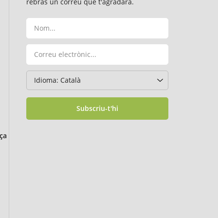
rebràs un correu que t'agradarà.
Subscriu-t'hi
ça