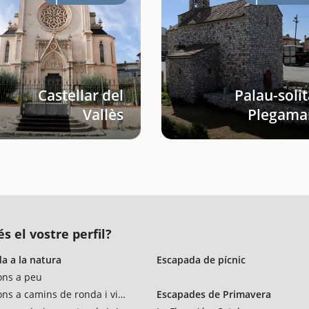
Castellar del
Palau-solit
Vallès
Plegama
s el vostre perfil?
a a la natura
Escapada de pícnic
ons a peu
ons a camins de ronda i vies verdes
Escapades de Primavera