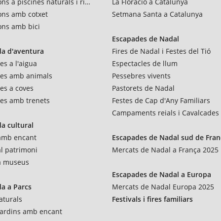
ns a piscines naturals i rius
La Floració a Catalunya
ons amb cotxet
Setmana Santa a Catalunya
ons amb bici
Escapades de Nadal
a d'aventura
Fires de Nadal i Festes del Tió
es a l'aigua
Espectacles de llum
res amb animals
Pessebres vivents
es a coves
Pastorets de Nadal
es amb trenets
Festes de Cap d'Any Familiars
Campaments reials i Cavalcades
a cultural
 amb encant
Escapades de Nadal sud de Fran
al patrimoni
Mercats de Nadal a França 2025
 a museus
Escapades de Nadal a Europa
a a Parcs
Mercats de Nadal Europa 2025
aturals
Festivals i fires familiars
 jardins amb encant