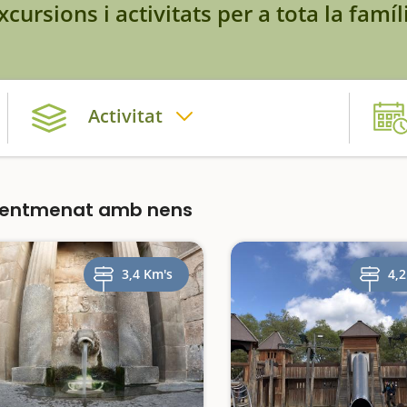
xcursions i activitats per a tota la famíl
Activitat
Sentmenat amb nens
3,4 Km's
4,2