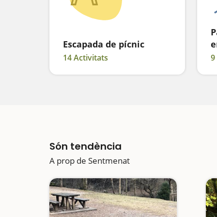
P
Escapada de pícnic
e
14 Activitats
9
Són tendència
A prop de Sentmenat