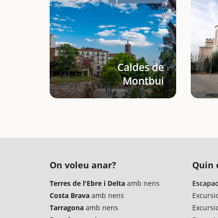
Caldes de
Montbui
On voleu anar?
Quin é
Terres de l'Ebre i Delta
amb nens
Escapad
Costa Brava
amb nens
Excursi
Tarragona
amb nens
Excursi