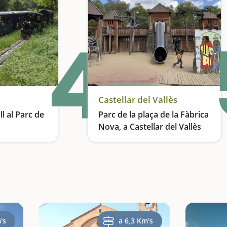
4
Castellar del Vallès
l al Parc de
Parc de la plaça de la Fàbrica
Nova, a Castellar del Vallès
Una activitat ideal per fer amb nens a prop de Barcelona
Un parc medieval inspirat en la llegenda del Drac de Sant Llorenç del Munt
's
a 6,3 Km's