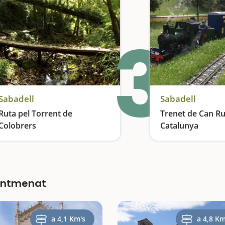
3
Sabadell
Sabadell
Ruta pel Torrent de
Trenet de Can Rul
Colobrers
Catalunya
Descobrim el parc fluvial del riu Ripoll
Sentmenat
a 4,1 Km's
a 4,8 Km