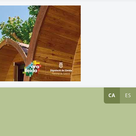
CA
ES
s