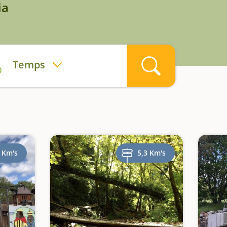
ia
Temps
 Km's
5,3 Km's