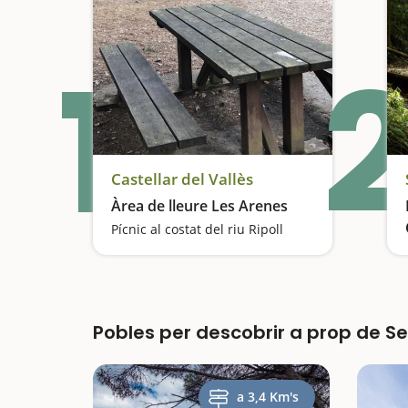
1
2
Castellar del Vallès
Àrea de lleure Les Arenes
Pícnic al costat del riu Ripoll
Pobles per descobrir a prop de 
a 3,4 Km's