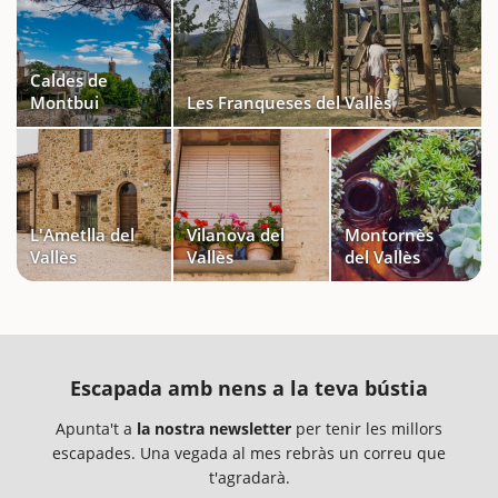
Caldes de
Montbui
Les Franqueses del Vallès
L'Ametlla del
Vilanova del
Montornès
Vallès
Vallès
del Vallès
Escapada amb nens a la teva bústia
Apunta't a
la nostra newsletter
per tenir les millors
escapades. Una vegada al mes rebràs un correu que
t'agradarà.