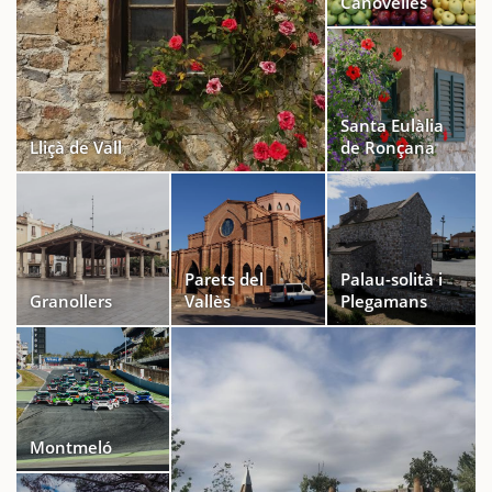
Canovelles
Santa Eulàlia
Lliçà de Vall
de Ronçana
Parets del
Palau-solità i
Granollers
Vallès
Plegamans
Montmeló