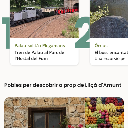
1
2
Palau-solità i Plegamans
Òrrius
Tren de Palau al Parc de
El bosc encantat
l'Hostal del Fum
Viatgem en tren!
Pobles per descobrir a prop de Lliçà d'Amunt