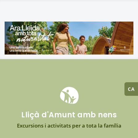
CA
Lliçà d'Amunt amb nens
Excursions i activitats per a tota la família