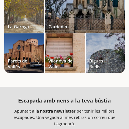
La Garriga
Cardedeu
Parets del
Vilanova del
Bigues i
Vallès
Vallès
Riells
Escapada amb nens a la teva bústia
Apunta't a
la nostra newsletter
per tenir les millors
escapades. Una vegada al mes rebràs un correu que
t'agradarà.