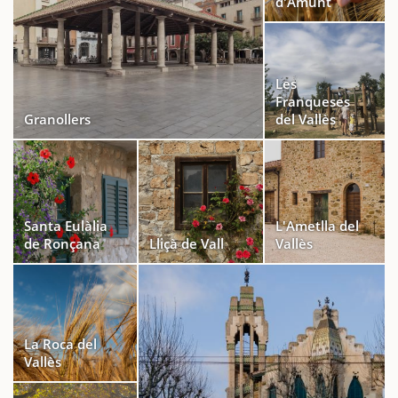
d'Amunt
Les
Franqueses
Granollers
del Vallès
Santa Eulàlia
L'Ametlla del
de Ronçana
Lliçà de Vall
Vallès
La Roca del
Vallès