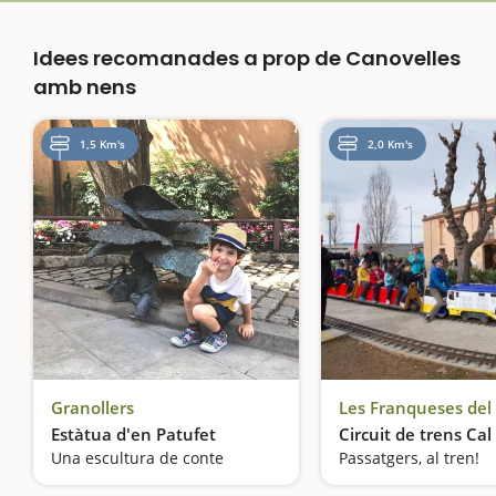
Idees recomanades a prop de Canovelles
amb nens
1,5 Km's
2,0 Km's
Granollers
Les Franqueses del 
Estàtua d'en Patufet
Circuit de trens Ca
Una escultura de conte
Passatgers, al tren!