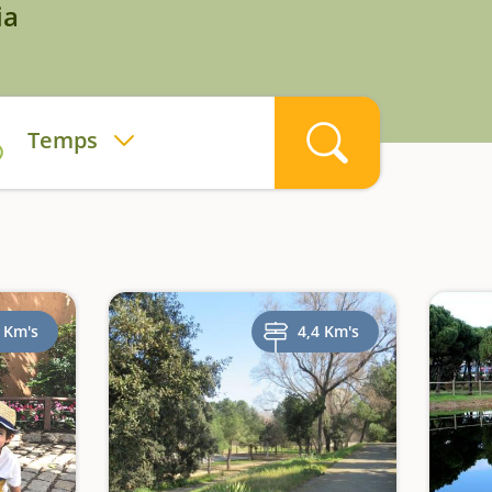
ia
Temps
 Km's
4,4 Km's