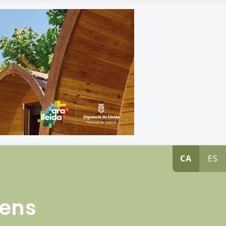
CA
ES
nens