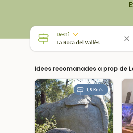
E
Destí
La Roca del Vallès
Idees recomanades a prop de L
1,5 Km's