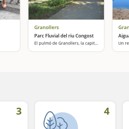
Granollers
Gran
Parc Fluvial del riu Congost
Aigu
El pulmó de Granollers, la capital del Vallès Oriental
Un re
3
4