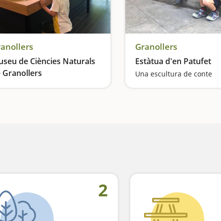
anollers
Granollers
seu de Ciències Naturals
Estàtua d'en Patufet
 Granollers
Una escultura de conte
Investiguem com viuen éssers vius minúsculs
2