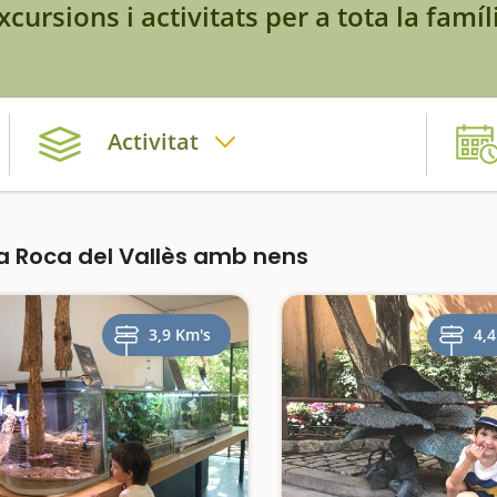
xcursions i activitats per a tota la famíl
Activitat
a Roca del Vallès amb nens
3,9 Km's
4,4