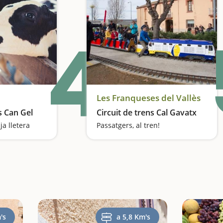
4
Les Franqueses del Vallès
s Can Gel
Circuit de trens Cal Gavatx
a lletera
Passatgers, al tren!
's
a 5,8 Km's