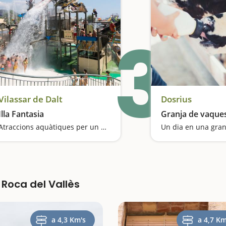
3
Vilassar de Dalt
Dosrius
Illa Fantasia
Granja de vaque
Atraccions aquàtiques per un dia calorós
Un dia en una granj
 Roca del Vallès
a 4,3 Km's
a 4,7 Km