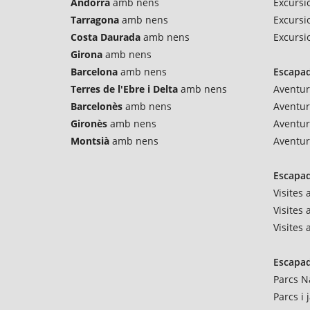
Andorra
amb nens
Excursio
Tarragona
amb nens
Excursi
Costa Daurada
amb nens
Excursi
Girona
amb nens
Barcelona
amb nens
Escapad
Terres de l'Ebre i Delta
amb nens
Aventur
Barcelonès
amb nens
Aventu
Gironès
amb nens
Aventur
Montsià
amb nens
Aventur
Escapad
Visites
Visites 
Visites
Escapad
Parcs N
Parcs i