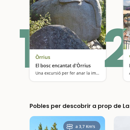
1
2
Òrrius
El bosc encantat d'Òrrius
Una excursió per fer anar la imaginació
Pobles per descobrir a prop de La
a 3,7 Km's