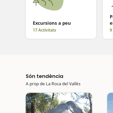
P
Excursions a peu
e
17 Activitats
9
Són tendència
A prop de La Roca del Vallès