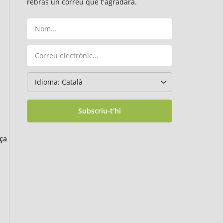
rebràs un correu que t'agradarà.
Subscriu-t'hi
ça