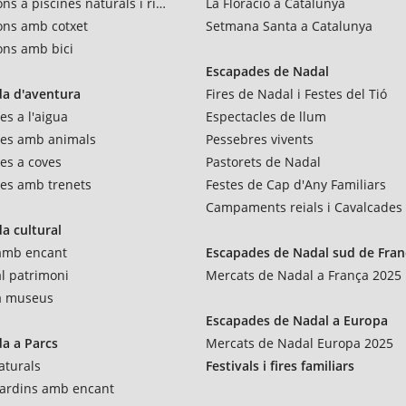
ns a piscines naturals i rius
La Floració a Catalunya
ons amb cotxet
Setmana Santa a Catalunya
ons amb bici
Escapades de Nadal
a d'aventura
Fires de Nadal i Festes del Tió
es a l'aigua
Espectacles de llum
res amb animals
Pessebres vivents
es a coves
Pastorets de Nadal
es amb trenets
Festes de Cap d'Any Familiars
Campaments reials i Cavalcades
a cultural
 amb encant
Escapades de Nadal sud de Fran
al patrimoni
Mercats de Nadal a França 2025
 a museus
Escapades de Nadal a Europa
a a Parcs
Mercats de Nadal Europa 2025
aturals
Festivals i fires familiars
 jardins amb encant