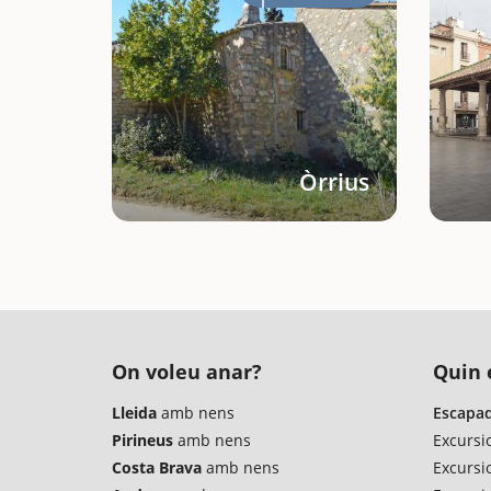
Òrrius
On voleu anar?
Quin é
Lleida
amb nens
Escapad
Pirineus
amb nens
Excursi
Costa Brava
amb nens
Excursi