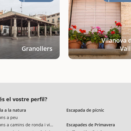
Vilanova 
Granollers
Val
s el vostre perfil?
a a la natura
Escapada de pícnic
ons a peu
ons a camins de ronda i vies verdes
Escapades de Primavera