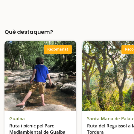
Què destaquem?
Recomanat
Rec
Gualba
Ruta i pícnic pel Parc
Ruta del Reguissol a l
Mediambiental de Gualba
Tordera