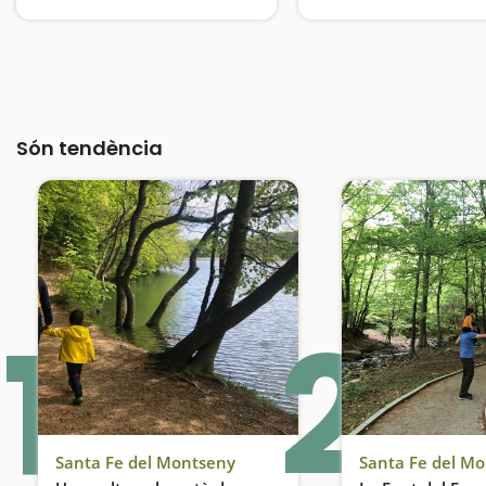
Pícnic en un parc natural
Una excursió envoltada
Són tendència
1
2
Santa Fe del Montseny
Santa Fe del M