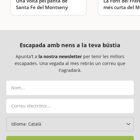
Una volta pel pantà de
La Font del Frare
Santa Fe del Montseny
més curta del 
Una excursió ideal per fer amb nens
Escapada amb nens a la teva bústia
Apunta't a
la nostra newsletter
per tenir les millors
escapades. Una vegada al mes rebràs un correu que
t'agradarà.