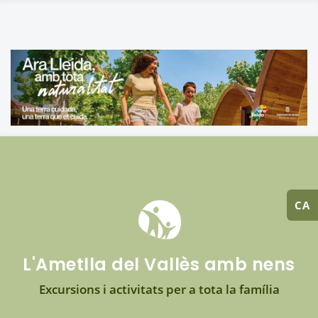
CA
L'Ametlla del Vallès amb nens
Excursions i activitats per a tota la família