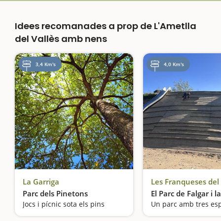
Idees recomanades a prop de L'Ametlla
del Vallès amb nens
3,4 Km's
4,0 Km's
La Garriga
Les Franqueses del 
Parc dels Pinetons
El Parc de Falgar i 
Jocs i pícnic sota els pins
Un parc amb tres es