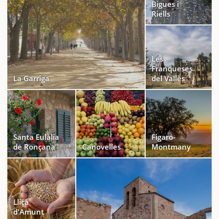
Bigues i
Riells
Les
Franqueses
La Garriga
del Vallès
Santa Eulàlia
Figaró-
de Ronçana
Canovelles
Montmany
Lliçà
d'Amunt