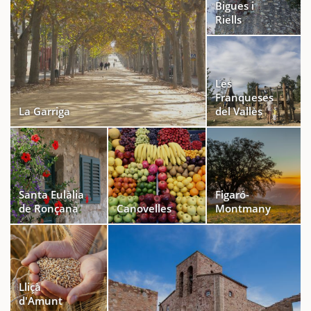
Bigues i
Riells
Les
Franqueses
La Garriga
del Vallès
Santa Eulàlia
Figaró-
de Ronçana
Canovelles
Montmany
Lliçà
d'Amunt