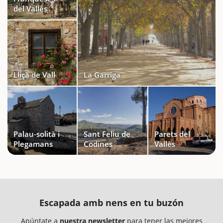
del Vallès
Lliçà de Vall
La Garriga
Palau-solità i
Sant Feliu de
Parets del
Plegamans
Codines
Vallès
Escapada amb nens en tu buzón
Apúntate a
nuestra newsletter
para tener las mejores