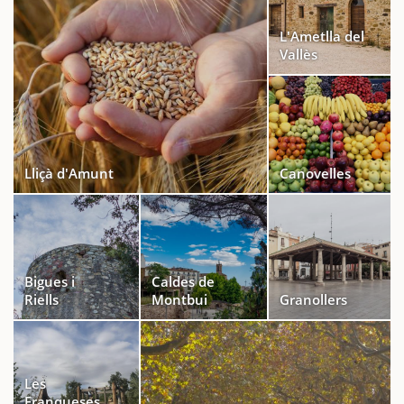
L'Ametlla del
Vallès
Lliçà d'Amunt
Canovelles
Bigues i
Caldes de
Riells
Montbui
Granollers
Les
Franqueses