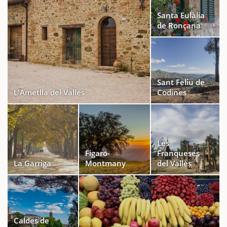
Santa Eulàlia
de Ronçana
Sant Feliu de
L'Ametlla del Vallès
Codines
Les
Figaró-
Franqueses
La Garriga
Montmany
del Vallès
Caldes de