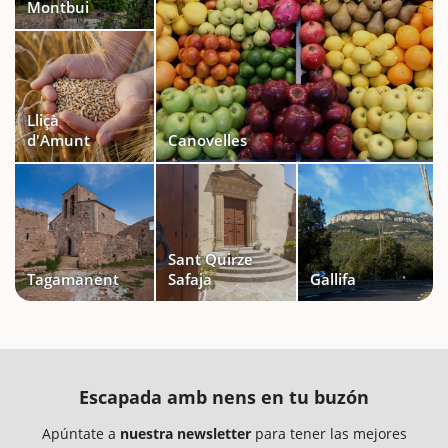
Montbui
Lliçà
d'Amunt
Canovelles
Sant Quirze
Tagamanent
Safaja
Gallifa
Escapada amb nens en tu buzón
Apúntate a
nuestra newsletter
para tener las mejores