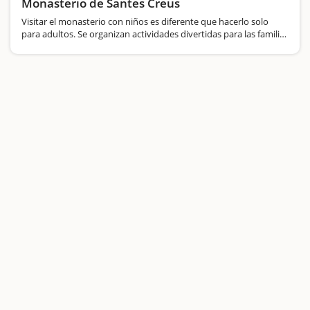
Monasterio de Santes Creus
Visitar el monasterio con niños es diferente que hacerlo solo
para adultos. Se organizan actividades divertidas para las familias
que visitan el monasterio con el objetivo de acercarse de una
forma real a la vida que se hacía en el…