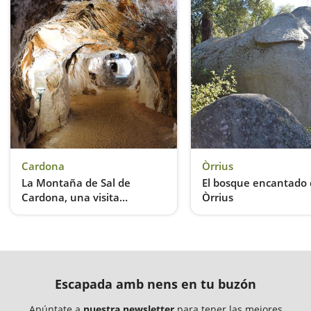
Cardona
Òrrius
La Montaña de Sal de
El bosque encantado
Cardona, una visita
Òrrius
sorprendente
Una aventura subterránea fascinante
Escapada amb nens en tu buzón
Apúntate a
nuestra newsletter
para tener las mejores