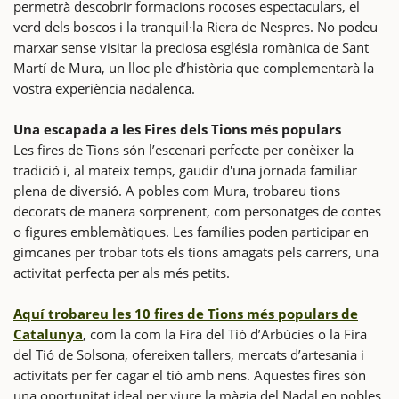
permetrà descobrir formacions rocoses espectaculars, el
verd dels boscos i la tranquil·la Riera de Nespres. No podeu
marxar sense visitar la preciosa església romànica de Sant
Martí de Mura, un lloc ple d’història que complementarà la
vostra experiència nadalenca.
Una escapada a les Fires dels Tions més populars
Les fires de Tions són l’escenari perfecte per conèixer la
tradició i, al mateix temps, gaudir d'una jornada familiar
plena de diversió. A pobles com Mura, trobareu tions
decorats de manera sorprenent, com personatges de contes
o figures emblemàtiques. Les famílies poden participar en
gimcanes per trobar tots els tions amagats pels carrers, una
activitat perfecta per als més petits.
Aquí trobareu les 10 fires de Tions més populars de
Catalunya
, com la com la Fira del Tió d’Arbúcies o la Fira
del Tió de Solsona, ofereixen tallers, mercats d’artesania i
activitats per fer cagar el tió amb nens. Aquestes fires són
una oportunitat ideal per viure la màgia del Nadal en pobles