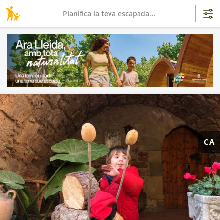
Planifica la teva escapada...
CA