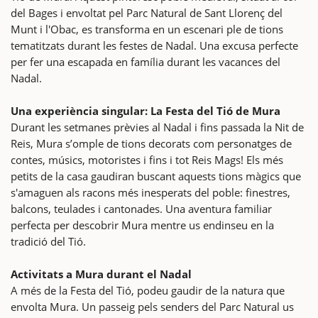
del Bages i envoltat pel Parc Natural de Sant Llorenç del
Munt i l'Obac, es transforma en un escenari ple de tions
tematitzats durant les festes de Nadal. Una excusa perfecte
per fer una escapada en família durant les vacances del
Nadal.
Una experiència singular: La Festa del Tió de Mura
Durant les setmanes prèvies al Nadal i fins passada la Nit de
Reis, Mura s’omple de tions decorats com personatges de
contes, músics, motoristes i fins i tot Reis Mags! Els més
petits de la casa gaudiran buscant aquests tions màgics que
s'amaguen als racons més inesperats del poble: finestres,
balcons, teulades i cantonades. Una aventura familiar
perfecta per descobrir Mura mentre us endinseu en la
tradició del Tió.
Activitats a Mura durant el Nadal
A més de la Festa del Tió, podeu gaudir de la natura que
envolta Mura. Un passeig pels senders del Parc Natural us