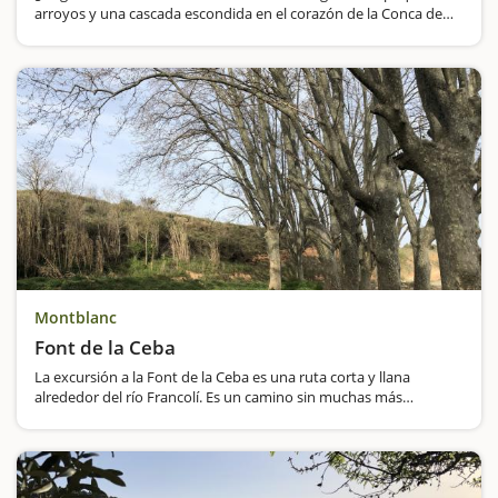
arroyos y una cascada escondida en el corazón de la Conca de
Barberà? La Cascada del Valle, en Montblanc, es una excursión
ideal para…
Montblanc
Font de la Ceba
La excursión a la Font de la Ceba es una ruta corta y llana
alrededor del río Francolí. Es un camino sin muchas más
sorpresas, eso sí, evitad las horas centrales del día durante los
meses de calor, ya que…