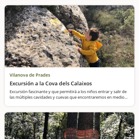
del Corb donde encontramos el establecimiento de aguas
termales…
Vilanova de Prades
Excursión a la Cova dels Calaixos
Excursión fascinante y que permitirá a los niños entrar y salir de
las múltiples cavidades y cuevas que encontraremos en medio
de un paisaje onírico, relajante, silencioso y con aires de
misterio.También podemos jugar a escondernos; algo que los…