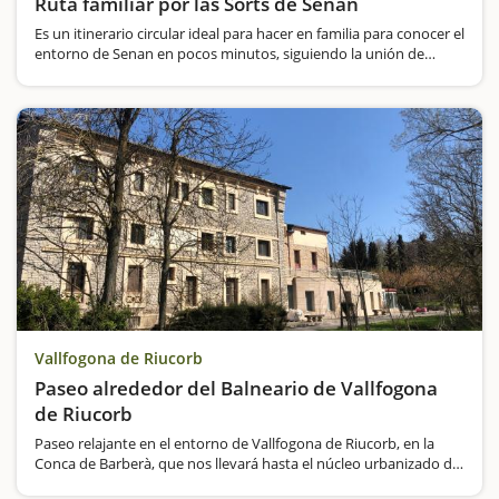
Ruta familiar por las Sorts de Senan
Es un itinerario circular ideal para hacer en familia para conocer el
entorno de Senan en pocos minutos, siguiendo la unión de
elementos patrimoniales y naturales más característicos del
pueblo como son: la iglesia, la encina de la…
Vallfogona de Riucorb
Paseo alrededor del Balneario de Vallfogona
de Riucorb
Paseo relajante en el entorno de Vallfogona de Riucorb, en la
Conca de Barberà, que nos llevará hasta el núcleo urbanizado de
Balneario de Vallfogona, un espacio situado a los pies del Valle