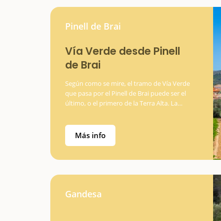
Pinell de Brai
Vía Verde desde Pinell
de Brai
Según como se mire, el tramo de Vía Verde
que pasa por el Pinell de Brai puede ser el
último, o el primero de la Terra Alta. La
antigua estación de tren se encuentra
apartada del núcleo urbano, y desde allí,…
Más info
Gandesa