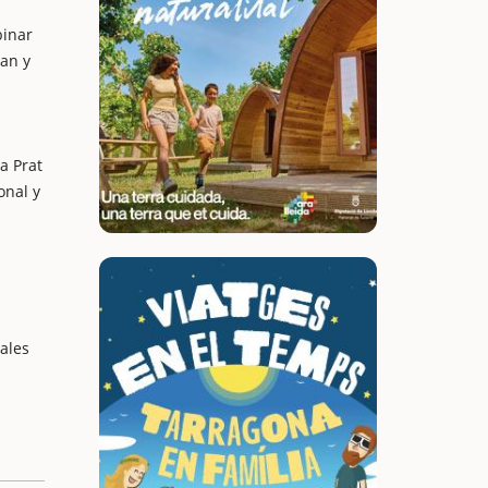
binar
dan y
s
a Prat
onal y
ales