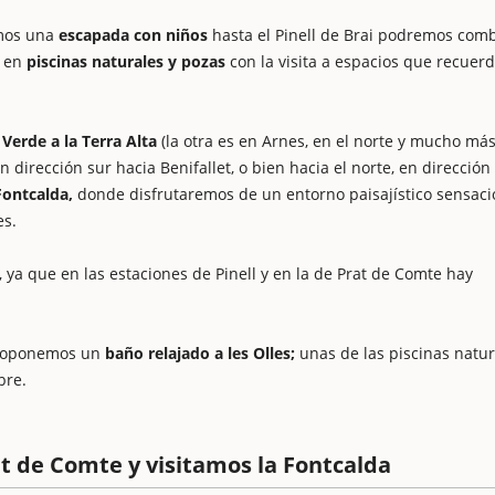
mos una
escapada con niños
hasta el Pinell de Brai podremos com
s en
piscinas naturales y pozas
con la visita a espacios que recuer
 Verde a la Terra Alta
(la otra es en Arnes, en el norte y mucho má
 dirección sur hacia Benifallet, o bien hacia el norte, en dirección 
Fontcalda,
donde disfrutaremos de un entorno paisajístico sensaci
es.
 ya que en las estaciones de Pinell y en la de Prat de Comte hay
 proponemos un
baño relajado a les Olles;
unas de las piscinas natur
bre.
t de Comte y visitamos la Fontcalda