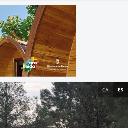
CA
ES