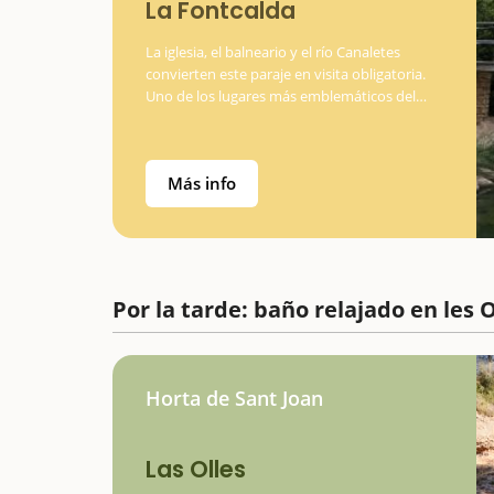
La Fontcalda
La iglesia, el balneario y el río Canaletes
convierten este paraje en visita obligatoria.
Uno de los lugares más emblemáticos del
municipio de Gandesa, en la Terra Alta, es el
santuario de Fontcalda, que, de hecho, es
mucho más…
Más info
Por la tarde: baño relajado en les O
Horta de Sant Joan
Las Olles