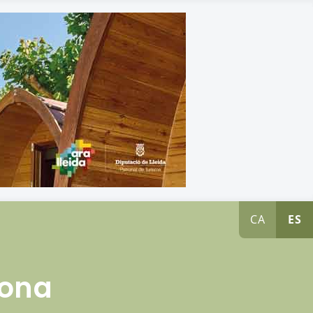
CA
ES
lona