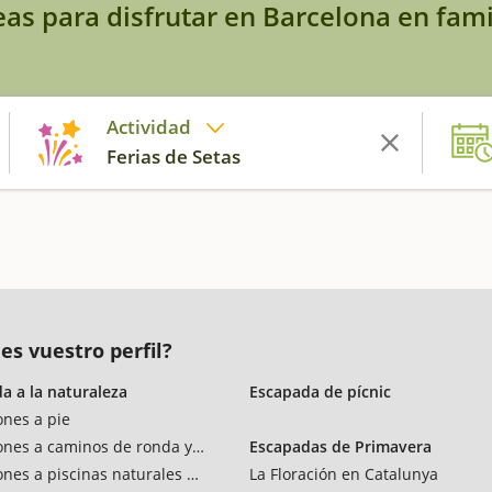
eas para disfrutar en Barcelona en fami
Actividad
Ferias de Setas
es vuestro perfil?
a a la naturaleza
Escapada de pícnic
ones a pie
ones a caminos de ronda y vías verdes
Escapadas de Primavera
ones a piscinas naturales y rios
La Floración en Catalunya