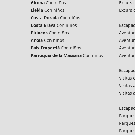
Girona
Con niños
Excursi
Lleida
Con niños
Excursi
Costa Dorada
Con niños
Costa Brava
Con niños
Escapa
Pirineos
Con niños
Aventur
Anoia
Con niños
Aventur
Baix Empordà
Con niños
Aventur
Parroquia de la Massana
Con niños
Aventur
Escapad
Visitas
Visitas 
Visitas
Escapa
Parques
Parques
Parques