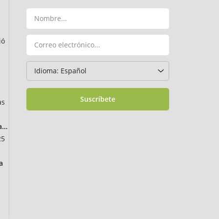
ió
Suscríbete
as
ancia
25
a