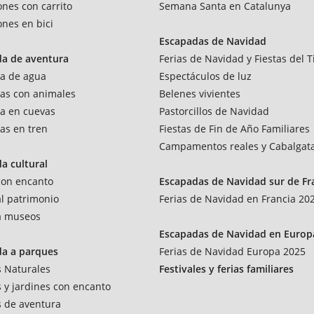
ones con carrito
Semana Santa en Catalunya
ones en bici
Escapadas de Navidad
da de aventura
Ferias de Navidad y Fiestas del T
a de agua
Espectáculos de luz
as con animales
Belenes vivientes
a en cuevas
Pastorcillos de Navidad
as en tren
Fiestas de Fin de Año Familiares
Campamentos reales y Cabalgat
a cultural
 con encanto
Escapadas de Navidad sur de Fr
al patrimonio
Ferias de Navidad en Francia 20
 a museos
Escapadas de Navidad en Europ
da a parques
Ferias de Navidad Europa 2025
 Naturales
Festivales y ferias familiares
 y jardines con encanto
 de aventura