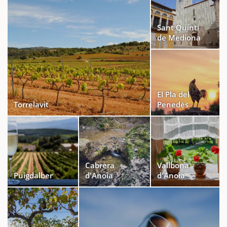
Sant Quintí
de Mediona
El Pla del
Torrelavit
Penedès
Cabrera
Vallbona
Puigdalber
d'Anoia
d'Anoia