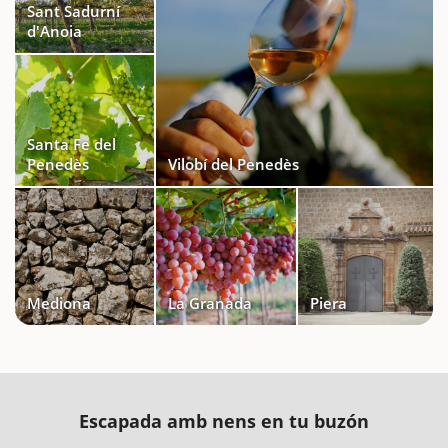
Sant Sadurní
d'Anoia
Santa Fe del
Penedès
Vilobí del Penedès
Mediona
La Granada
Piera
Escapada amb nens en tu buzón