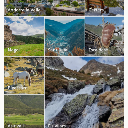
Andorra la Vella
Certers
Nagol
Sant Julià
Escaldes
Bixessarri
Asirivall
Els Vilars