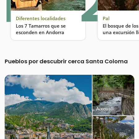
1
2
Diferentes localidades
Pal
Los 7 Tamarros que se
El bosque de lo
esconden en Andorra
una excursión l
duendes
Descubre los Tamarros de Andorra, una actividad ideal para realizar en familia
Pueblos por descubrir cerca Santa Coloma
Aixovall