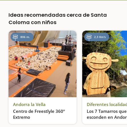
Ideas recomendadas cerca de Santa
Coloma con niños
806 m.
2,3 Km's
Andorra la Vella
Diferentes localida
Centro de Freestlyle 360º
Los 7 Tamarros que
Extremo
esconden en Andor
Un centro de ocio indoor para todas las edades, en Andorra la Vella