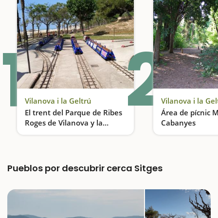
1
2
Vilanova i la Geltrú
Vilanova i la Gel
El trent del Parque de Ribes
Área de pícnic 
Roges de Vilanova y la
Cabanyes
Geltrú
Un parque frente a la playa
Pueblos por descubrir cerca Sitges