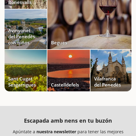
Bonesvalls
Avinyonet
del Penedès
con niños
Begues
Sant Cugat
Vilafranca
Sesgarrigues
Castelldefels
del Penedès
Escapada amb nens en tu buzón
Apúntate a
nuestra newsletter
para tener las mejores