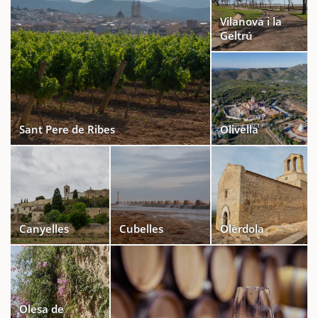
Vilanova i la
Geltrú
Sant Pere de Ribes
Olivella
Canyelles
Cubelles
Olèrdola
Olesa de