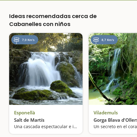
Ideas recomendadas cerca de
Cabanelles con niños
7,0 Km's
8,7 Km's
Esponellà
Vilademuls
Salt de Martís
Gorga Blava d'Oller
Una cascada espectacular e intermitente