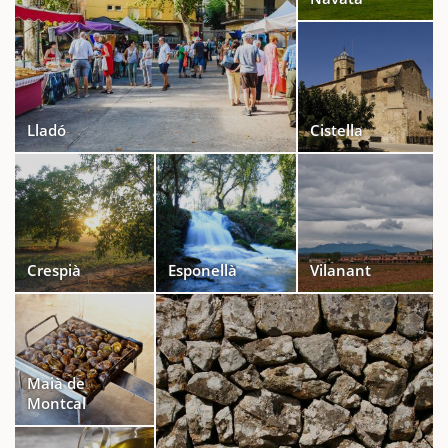
Lladó
Cistella
Crespià
Esponellà
Vilanant
Maià de
Montcal