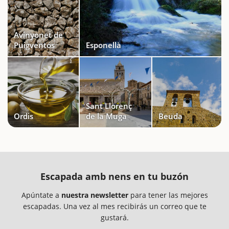
Avinyonet de
Puigventós
Esponellà
Sant Llorenç
Ordis
de la Muga
Beuda
Escapada amb nens en tu buzón
Apúntate a
nuestra newsletter
para tener las mejores
escapadas. Una vez al mes recibirás un correo que te
gustará.