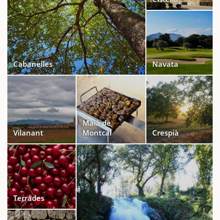
Cabanelles
Navata
Maià de
Vilanant
Montcal
Crespià
Terrades