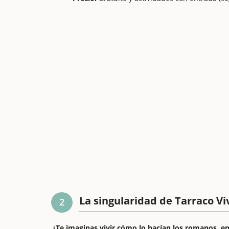
La singularidad de Tarraco Vi
2
¿Te imaginas vivir cómo lo hacían los romanos, en