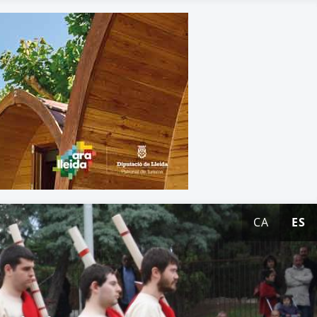
CA
ES