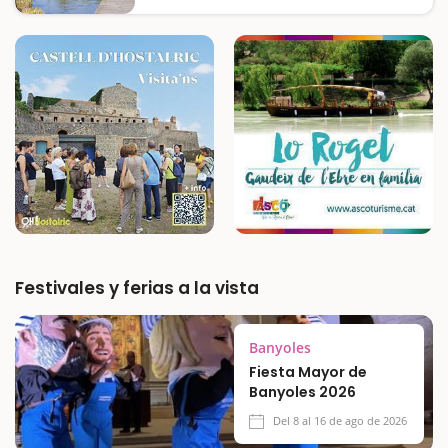
El Jardín Botánico de Barcelona es un lugar
perfecto para disfrutar en familia de un
entorno natural único. Situado en Montjuïc,
este espacio ofrece un fascinante recorrido
entre especies vegetales de diferentes
regiones del…
Festivales y ferias a la vista
Banyoles
Fiesta Mayor de
Banyoles 2026
Del 8 al 16 de ago de 2026