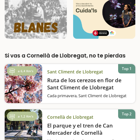
Si vas a Cornellà de Llobregat, no te pierdas
Top 1
a 6,4 Km's
Sant Climent de Llobregat
Ruta de los cerezos en flor de
Sant Climent de Llobregat
Cada primavera, Sant Climent de Llobregat
se convierte en un mar de flores blancas
gracias a la floración de sus cerezos. Esta
localidad, situada a tan sólo 20 minutos de
Top 2
a 1,2 Km's
Cornellà de Llobregat
Barcelona, ofrece excuriones para pasear
entre los campos floridos…
El parque y el tren de Can
Mercader de Cornellà