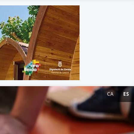
CA
ES