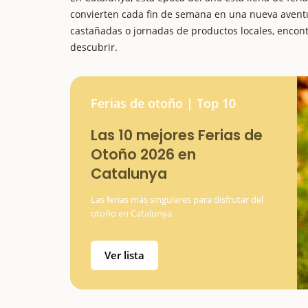
convierten cada fin de semana en una nueva avent
castañadas o jornadas de productos locales, encon
descubrir.
Ferias de otoño | Top 10
Las 10 mejores Ferias de
Otoño 2026 en
Catalunya
Las ferias más singulares para disfrutar del
otoño en Catalunya
Ver lista