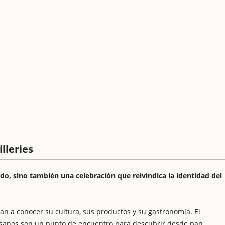
lleries
ado, sino también una celebración que reivindica la identidad del
dan a conocer su cultura, sus productos y su gastronomía. El
esanos son un punto de encuentro para descubrir desde pan