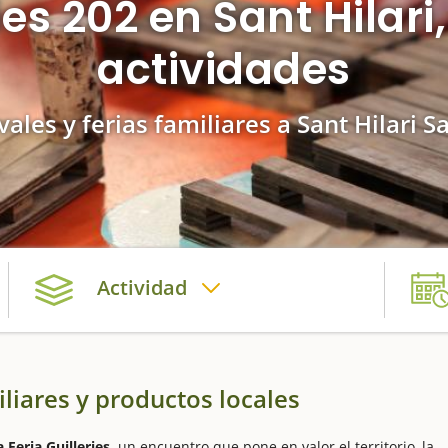
ries 202 en Sant Hilar
actividades
vales y ferias familiares a Sant Hilari 
Actividad
iliares y productos locales
Feria Guilleries,
un encuentro que pone en valor el territorio, la