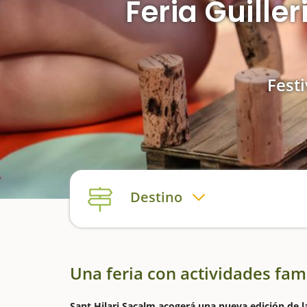
Feria Guille
Festi
Destino
Una feria con actividades fam
Sant Hilari Sacalm acogerá una nueva edición de la 