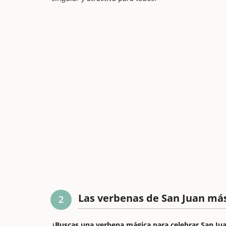
Las verbenas de San Juan má
2
¿Buscas una verbena mágica para celebrar San Ju