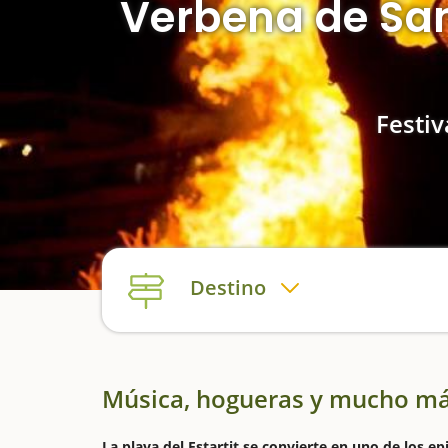
Verbena de San
Festiv
Destino
Música, hogueras y mucho m
La playa del Estartit se convierte en uno de los ep