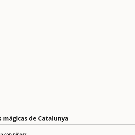
s mágicas de Catalunya
an con niños?