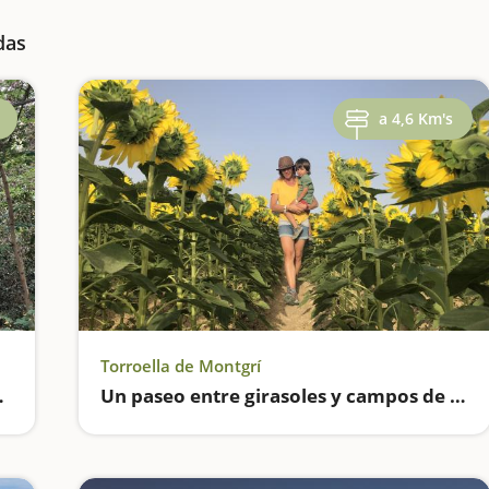
das
a 4,6 Km's
Torroella de Montgrí
Platja d'Aro
Un paseo entre girasoles y campos de arroz en Torroella de Montgrí