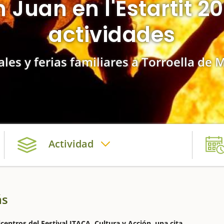
 Juan en l'Estartit 2
actividades
ales y ferias familiares a Torroella de 
Actividad
ás
icentros del Festival ITACA, Cultura y Acción, una cita