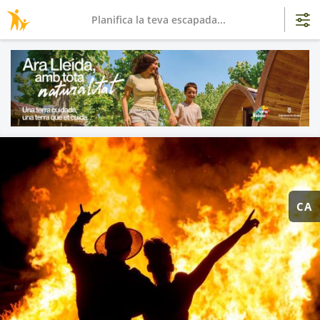
Planifica la teva escapada...
CA