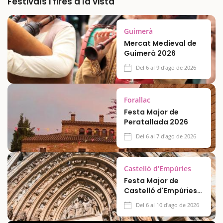
Festivals i fires a la vista
Guimerà
Mercat Medieval de
Guimerà 2026
Del 6 al 9 d'ago de 2026
Forallac
Festa Major de
Peratallada 2026
Del 6 al 7 d'ago de 2026
Castelló d'Empúries
Festa Major de
Castelló d'Empúries
2026
Del 6 al 10 d'ago de 2026