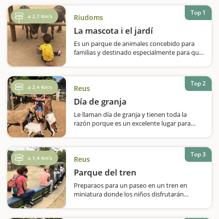
Top 1
a 2,7 Km's
Riudoms
La mascota i el jardí
Es un parque de animales concebido para
familias y destinado especialmente para que
los niños establezcan contacto con todo
animal que encontrarán, algunas de las
cuales fuerza exóticasEl espacio está
Top 2
diseñado para que las familias hagan un
a 2,4 Km's
Reus
recorrido…
Día de granja
Le llaman día de granja y tienen toda la
razón porque es un excelente lugar para
pasar todo el día en familia y
amigos.Nosotros disfrutamos de esta
experiencia y disfrutamos de todo lo que
Top 3
ofrecen: una ruta por la granja de animales
a 1,4 Km's
Reus
durante la qual…
Parque del tren
Preparaos para un paseo en un tren en
miniatura donde los niños disfrutarán
subiendo al tren y viendo ferroviarios,
guarda-agujas y el jefe de estación.... El