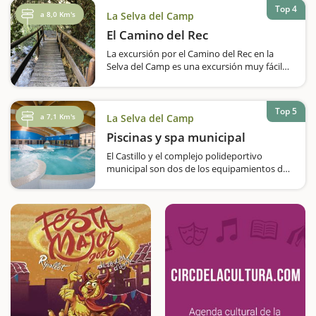
trayecto es de 500 metros y pasa incluso por
Top 4
dentro de un túnel. A…
a 8,0 Km's
La Selva del Camp
El Camino del Rec
La excursión por el Camino del Rec en la
Selva del Camp es una excursión muy fácil
para hacer con niños. Si son muy pequeños
y todavía no caminan, también se puede
hacer con mochila. CComienza la
Top 5
aventuraDurante…
a 7,1 Km's
La Selva del Camp
Piscinas y spa municipal
El Castillo y el complejo polideportivo
municipal son dos de los equipamientos de
referencia de la Selva del Camp y un espacio
ideal para ir con niños y pasar un rato
relajado y divertido. El primero es un
auténtico polo cultural y acoge…