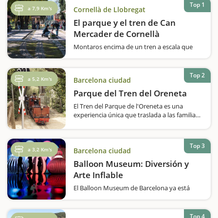
Top 1
a 7,9 Km's
Cornellà de Llobregat
El parque y el tren de Can
Mercader de Cornellà
Montaros encima de un tren a escala que
recorre el Parque de Can Mercader y
pasaréis un rato muy divertido en familia.Os
gustan los trenes? Queréis hacer una vuelta
Top 2
a 5,2 Km's
Barcelona ciudad
en un ferrocarril a escala? El Parque
de Can Mercader, que se inauguró el 1987,…
Parque del Tren del Oreneta
El Tren del Parque de l'Oreneta es una
experiencia única que traslada a las familias
al mundo de los ferrocarriles en miniatura.
Situado en el parque del Castell de l'Oreneta,
en el distrito de Sarrià-Sant Gervasi de
Top 3
Barcelona, este…
a 3,2 Km's
Barcelona ciudad
Balloon Museum: Diversión y
Arte Inflable
El Balloon Museum de Barcelona ya está
abierto.¡Descubre Balloon Museum, una
experiencia única para toda la familia! Este
museo ha sido creado por un equipo de
Top 4