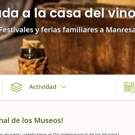
ada a la casa del vin
Festivales y ferias familiares a Manres
Actividad
nal de los Museos!
os museos: ¡celebramos el Día Internacional de los Museos!