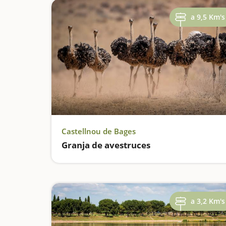
a 9,5 Km's
Castellnou de Bages
Granja de avestruces
a 3,2 Km's