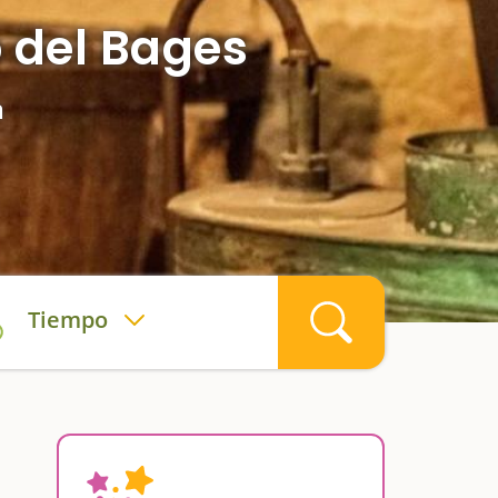
o del Bages
a
Tiempo