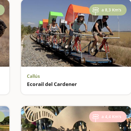
a 8,3 Km's
Callús
Ecorail del Cardener
a 4,4 Km's