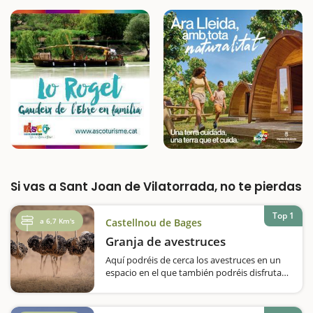
Si vas a Sant Joan de Vilatorrada, no te pierdas
Top 1
a 6,7 Km's
Castellnou de Bages
Granja de avestruces
Aquí podréis de cerca los avestruces en un
espacio en el que también podréis disfrutar
de cabras africanas. En Castellnou de Bages
encontraréis una granja muy curiosa,
teniendo en cuenta los animales que…