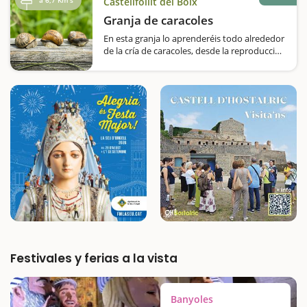
Castellfollit del Boix
Granja de caracoles
En esta granja lo aprenderéis todo alrededor
de la cría de caracoles, desde la reproducción
hasta que terminan en nuestros platos.Una
visita pedagógica y, sobre todo, muy original
es la que le proponemos en Cal Jep. Se trata
de una granja especializada…
Festivales y ferias a la vista
Banyoles