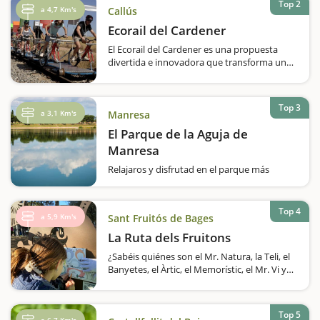
Top 2
a 4,7 Km's
Callús
Ecorail del Cardener
El Ecorail del Cardener es una propuesta
divertida e innovadora que transforma un
antiguo trazado ferroviario en una actividad
ideal para realizar con niños. ¿Se imaginan
pedalear por vías de tren en medio de la
Top 3
naturaleza? ¡Esta…
a 3,1 Km's
Manresa
El Parque de la Aguja de
Manresa
Relajaros y disfrutad en el parque más
grande del Bages, con un gran lago artificial,
zonas con juegos infantiles y recorridos para
hacer en bicicleta y a pie.¿Sabías que en
Top 4
a 5,9 Km's
Sant Fruitós de Bages
Manresa hay un gran lago artificial de 64.000
metros cuadrados y que, a su…
La Ruta dels Fruitons
¿Sabéis quiénes son el Mr. Natura, la Teli, el
Banyetes, el Àrtic, el Memorístic, el Mr. Vi y
Fluffy? Son los Fruitons, unos seres
fantásticos que se encuentran escondidos
en siete puntos de Sant Fruitós…
Top 5
a 6,7 Km's