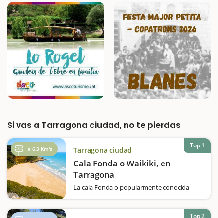
Si vas a Tarragona ciudad, no te pierdas
Top 1
a 6,3 Km's
Tarragona ciudad
Cala Fonda o Waikiki, en
Tarragona
La cala Fonda o popularmente conocida
como la Waikiki, en honor, dicen, en las
mejores playas de la isla de Hawai, es sin
duda la más espectacular de Tarragona. Una
Top 2