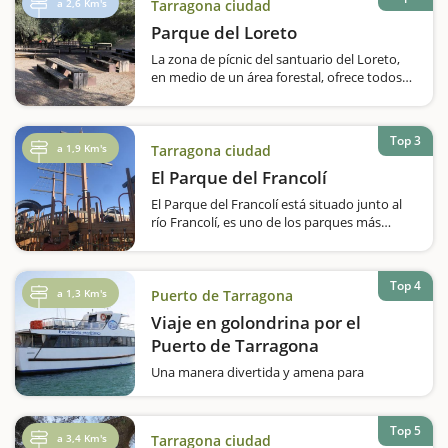
a 2,6 Km's
Tarragona ciudad
playa paradisiaca en toda regla y que os
proponemos que visitéis y que disfrutéis…
Parque del Loreto
La zona de pícnic del santuario del Loreto,
en medio de un área forestal, ofrece todos
los servicios en un lugar tranquilo y
accesible.Uno de los lugares más tranquilos
y agradables para hacer un pícnic en
Top 3
Tarragona es el Parque del Loreto, junto…
a 1,9 Km's
Tarragona ciudad
El Parque del Francolí
El Parque del Francolí está situado junto al
río Francolí, es uno de los parques más
grandes de Tarragona y el que ofrece más
servicios, por tanto, una parada casi
obligada para disfrutar del tiempo libre sin
Top 4
prisa. Uno de los elementos más cotizados…
a 1,3 Km's
Puerto de Tarragona
Viaje en golondrina por el
Puerto de Tarragona
Una manera divertida y amena para
redescubrir la ciudad de Tarragona desde el
mar. La excursión marítima comienza con la
recibida, por parte de la tripulación, los
Top 5
a 3,4 Km's
Tarragona ciudad
nuevos y nuevas visitantes. Con una