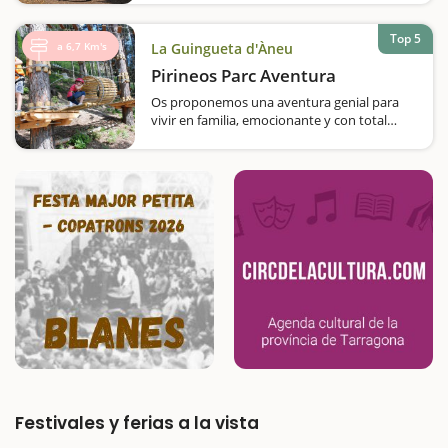
Os proponemos una excursión fantástica
para hacer en familia. Se trata de una ruta
adaptada por la Mollera de Escalarre y el
Top 5
a 6,7 Km's
La Guingueta d'Àneu
embalse de la Torrassa, que se puede hacer
Pirineos Parc Aventura
en cochecito y en silla de ruedas.Durante
este itinerario disfrutaremos del paisaje…
Os proponemos una aventura genial para
vivir en familia, emocionante y con total
seguridad.El Parque de Aventuras de los
Pirineos es el primer bosque vertical del
Pallars, un bosque eco sostenible en el que
podremos sacar nuestro espíritu más
aventurero.
Festivales y ferias a la vista