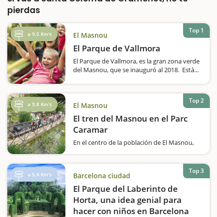
pierdas
Top 1
a 9,5 Km's
El Masnou
El Parque de Vallmora
El Parque de Vallmora, es la gran zona verde
del Masnou, que se inauguró al 2018. Está
distribuido en 4 grandes zonas: el bosque
del parque; un espacio para acontecimientos
con un graderío; una zona deportiva con…
Top 2
a 9,8 Km's
El Masnou
El tren del Masnou en el Parc
Caramar
En el centro de la población de El Masnou,
encontramos el Parque de Caramar, un
parque temático lúdico con una gran
variedad de árboles y plantas de varios
Top 3
a 5,4 Km's
Barcelona ciudad
lugares, para dar a conocer y entender un
poco más la naturaleza. Existen…
El Parque del Laberinto de
Horta, una idea genial para
hacer con niños en Barcelona