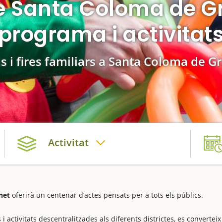
de Santa Coloma de G
programa i activitat
ls i fires familiars a Santa Coloma de 
Activitat
net
oferirà un centenar d’actes pensats per a tots els públics.
i activitats descentralitzades als diferents districtes, es converteix