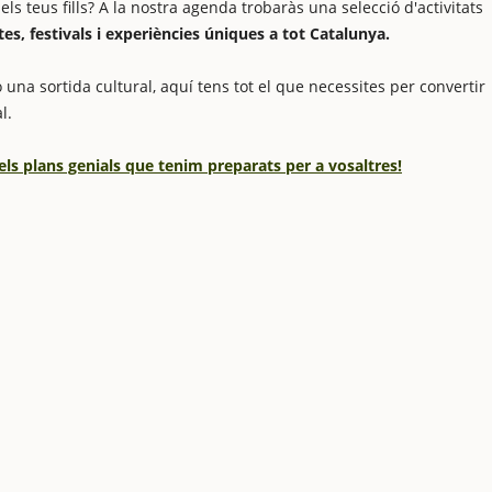
 teus fills? A la nostra agenda trobaràs una selecció d'activitats
stes, festivals i experiències úniques a tot Catalunya.
 una sortida cultural, aquí tens tot el que necessites per convertir
l.
els plans genials que tenim preparats per a vosaltres!