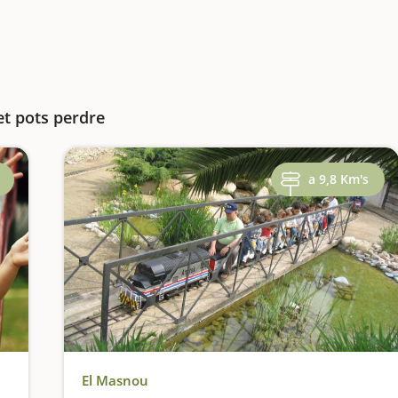
et pots perdre
a 9,8 Km's
El Masnou