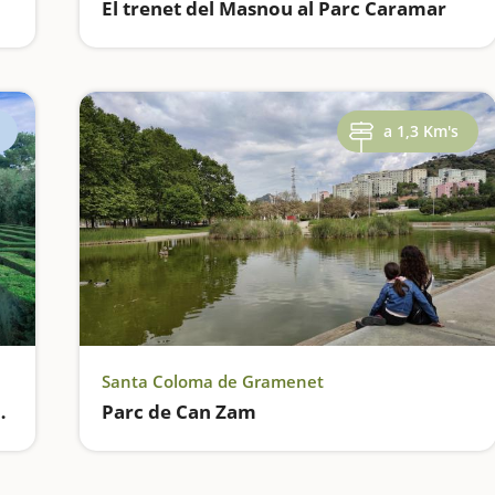
El trenet del Masnou al Parc Caramar
a 1,3 Km's
Santa Coloma de Gramenet
l per fer amb nens a Barcelona
Parc de Can Zam