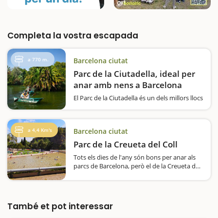
Completa la vostra escapada
a 770 m.
Barcelona ciutat
Parc de la Ciutadella, ideal per
anar amb nens a Barcelona
El Parc de la Ciutadella és un dels millors llocs
per fer una escapada amb nens a Barcelona.
Situat al cor de la ciutat, aquest parc històric
i monumental ofereix una combinació
a 4,4 Km's
Barcelona ciutat
perfecta d'espais verds, activitats infantils i…
Parc de la Creueta del Coll
Tots els dies de l'any són bons per anar als
parcs de Barcelona, però el de la Creueta del
Coll té un alicient super especial si hi aneu a
l'estiu, ja que el llac que dóna nom al parc es
converteix en una enorme piscina…
També et pot interessar