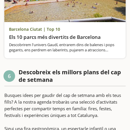
Barcelona Ciutat | Top 10
Els 10 parcs més divertits de Barcelona
Descobrirem l'univers Gaudí, entrarem dins de balenes i pops
gegants, ens perdrem en laberints, pujarem a atraccions
emblemàtiques, respirarem atmosfera forestal i ens banyarem
en grans piscines públiques
Descobreix els millors plans del cap
6
de setmana
Busques idees per gaudir del cap de setmana amb els teus
fills? A la nostra agenda trobaràs una selecció d'activitats
perfectes per compartir temps en família: fires, festes,
festivals i experiències úniques a tot Catalunya.
Sigui una fira gastronòmica, un espectacle infantil o una