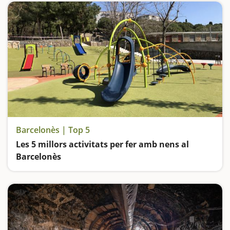
Barcelonès | Top 5
Les 5 millors activitats per fer amb nens al
Barcelonès
Anem de parcs: el de la Ciutadella de Barcelona; el de Les Planes de l'Hospitalet de Llobregat; el de Can Zam a Santa Coloma de Gramenet; el de Can Solei de Badalona i el Parc Fluvial del Besòs