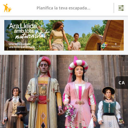
Planifica la teva escapada...
CA