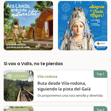
Si vas a Valls, no te pierdas
Top 1
a 9,2 Km's
Vila-rodona
Ruta desde Vila-rodona,
siguiendo la pista del Gaià
Os proponemos una ruta sencilla y divertida
para hacer con niños. Se puede salir tanto
desde Aiguamúrcia como desde Vila-rodona,
pero nosotros empezamos la aventura en
Top 2