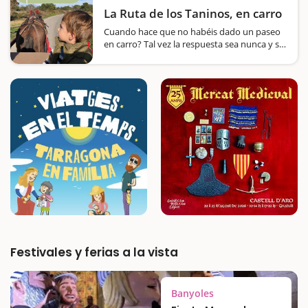
pequeños…
La Ruta de los Taninos, en carro
Cuando hace que no habéis dado un paseo
en carro? Tal vez la respuesta sea nunca y si
es así, os proponemos una idea para hacer
en familia por el entorno de Nulles, en la
comarca del Alt Camp, y que seguro que os
encantará.La salida suele ser ante…
Festivales y ferias a la vista
Banyoles