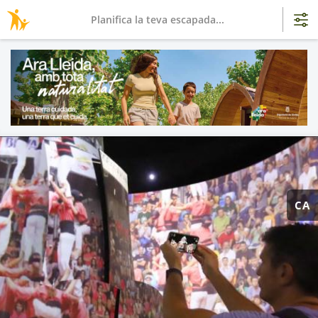
Planifica la teva escapada...
CA