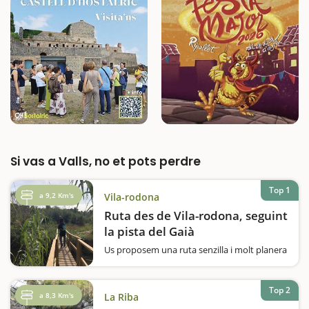
Si vas a Valls, no et pots perdre
Top 1
a 9,2 Km's
Vila-rodona
Ruta des de Vila-rodona, seguint
la pista del Gaià
Us proposem una ruta senzilla i molt planera
i divertida per a la canalla. Es pot sortir tant
des d’Aiguamúrcia com des de Vila-rodona,
però nosaltres vam començar-la a Vila-
Top 2
a 8,3 Km's
La Riba
rodona. On aparcar el cotxe Un cop