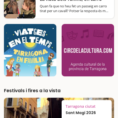
Quan fa que no heu fet un passeig en carro
tirat per un cavall? Potser la resposta és mai;
si és així, us proposem una idea per fer en
família per l'entorn de Nulles, a la comarca
de l'Alt Camp, i que segur que us
encantarà.La sortida acostuma…
Festivals i fires a la vista
Tarragona ciutat
Sant Magí 2026