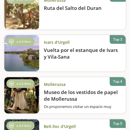
Mollerussa
Ruta del Salto del Duran
Top 3
a 6,9 Km's
Ivars d'Urgell
Vuelta por el estanque de Ivars
y Vila-Sana
Top 4
a 2,6 Km's
Mollerussa
Museo de los vestidos de papel
de Mollerussa
Os proponemos visitar un espacio muy
singular, y que nació fruto del Concurso de
Vestidos de Papel de Mollerussa; una de las
principales singularidades de la capital del
Top 5
a 9,5 Km's
Bell-lloc d'Urgell
Pla d'Urgell. En familia podremos ver más de