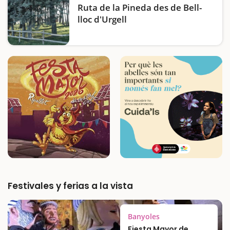
ochenta vestidos hechos…
Ruta de la Pineda des de Bell-
lloc d'Urgell
Festivales y ferias a la vista
Banyoles
Fiesta Mayor de