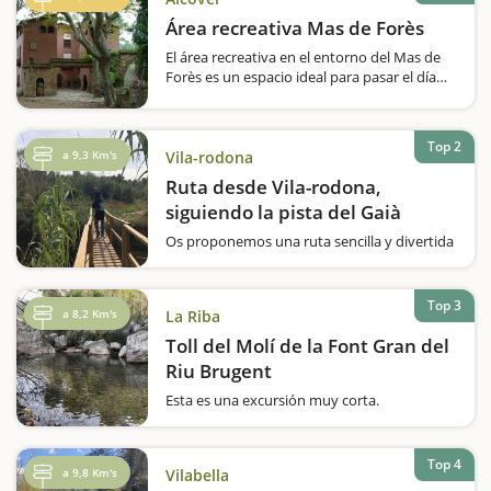
Área recreativa Mas de Forès
El área recreativa en el entorno del Mas de
Forès es un espacio ideal para pasar el día
con niños. Cuenta con dos zonas de pícnic y
un parque infantil, y además, también
encontraréis diferentes pozas…
Top 2
a 9,3 Km's
Vila-rodona
Ruta desde Vila-rodona,
siguiendo la pista del Gaià
Os proponemos una ruta sencilla y divertida
para hacer con niños. Se puede salir tanto
desde Aiguamúrcia como desde Vila-rodona,
pero nosotros empezamos la aventura en
Top 3
a 8,2 Km's
La Riba
Vila-rodona. Dónde aparcar el coche Una vez
aparcados…
Toll del Molí de la Font Gran del
Riu Brugent
Esta es una excursión muy corta.
Encontraréis el Toll del Molí de la Font Gran
del Riu Brugent a 2 min del lugar donde os
proponemos dejar el coche. Sólo tendréis
Top 4
a 9,8 Km's
Vilabella
que caminar 25 metros hasta encontrar esta