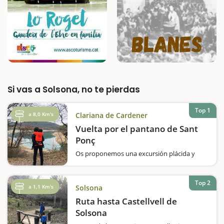
Si vas a Solsona, no te pierdas
Top 1
a 8,0 Km's
Clariana de Cardener
Vuelta por el pantano de Sant
Ponç
Os proponemos una excursión plácida y
tranquila bordeando el pantano de Sant
Ponç. Caminaremos alrededor del pantano
durante un recorrido llano y siempre junto al
Top 2
a 1,1 Km's
Solsona
agua.En época de calor, el entorno del
pantano es también un lugar ideal para ir a…
Ruta hasta Castellvell de
Solsona