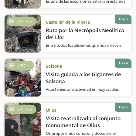
Es una de las excursiones estrella si estamos
de escapada con niños por el Solsonès. Y
decimos estrella porque es suave, porque
veremos diferentes paisajes, porque
Top 3
a 8,4 Km's
Castellar de la Ribera
tendremos vistas privilegiadas de Solsona y
de la comarca, porque pasaremos por
Ruta por la Necrópolis Neolítica
puntos…
del Llor
Entre todos los alicientes que nos ofrece el
Solsonès para visitar en familia, hay uno
bastante peculiar: las visitas a los dólmenes
y a las diferentes necrópolis repartidas por la
Top 4
a 250 m.
Solsona
comarca.Nosotros os proponemos hacer
una ruta por la Necrópolis Neolítica…
Visita guiada a los Gigantes de
Solsona
Aquí tenéis una actividad en mayúsculas
para hacer con niños si estáis por Solsona,
ya que tendréis la oportunidad de conocer a
los gigantes de la ciudad, que salen durante
Top 5
a 4,4 Km's
Olius
la Fiesta Mayor, y los gigantes del Carnaval;
una festividad que en la…
Visita teatralizada al conjunto
monumental de Olius
Os proponemos conocer y descubrir el