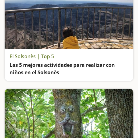
El Solsonès | Top 5
Las 5 mejores actividades para realizar con
niños en el Solsonès
Vamos de excursión hasta el Mirador de la Cruz del Codó, nos bañamos en una piscina de sal, visitamos un zoo atípico en el Pirineo, subimos al antiguo Castillo de Solsona y hacemos ruta por un cementerio de hace más de 5.000 años