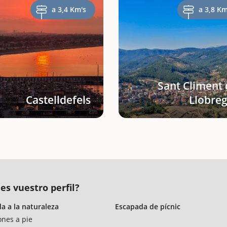
a 3,4 Km's
a 3,8 Km
Sant Climent 
Castelldefels
Llobreg
es vuestro perfil?
a a la naturaleza
Escapada de pícnic
ones a pie