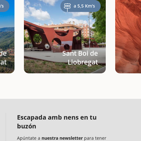
's
a 5,5 Km's
de
Sant Boi de
at
Llobregat
Escapada amb nens en tu
buzón
Apúntate a
nuestra newsletter
para tener