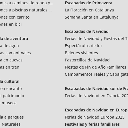
ones a caminos de ronda y vías verdes
Escapadas de Primavera
ones a piscinas naturales y rios
La Floración en Catalunya
ones con carrito
Semana Santa en Catalunya
ones en bici
Escapadas de Navidad
da de aventura
Ferias de Navidad y Fiestas del T
a de agua
Espectáculos de luz
as con animales
Belenes vivientes
a en cuevas
Pastorcillos de Navidad
as en tren
Fiestas de Fin de Año Familiares
Campamentos reales y Cabalgat
a cultural
 con encanto
Escapadas de Navidad sur de Fr
al patrimonio
Ferias de Navidad en Francia 20
 a museos
Escapadas de Navidad en Europ
da a parques
Ferias de Navidad Europa 2025
 Naturales
Festivales y ferias familiares