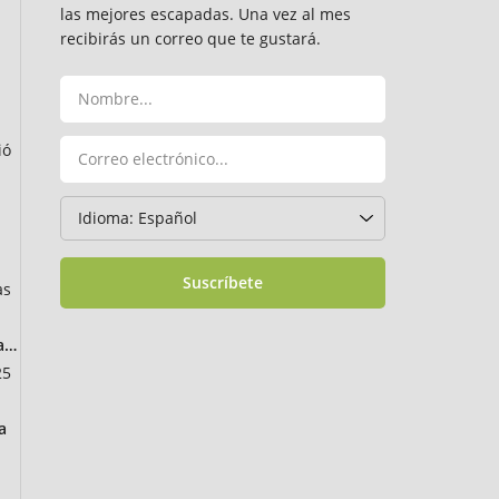
las mejores escapadas. Una vez al mes
recibirás un correo que te gustará.
ió
Suscríbete
as
ancia
25
a