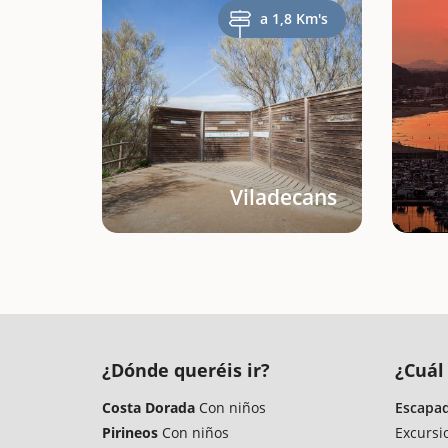
a 1,8 Km's
Viladecans
¿Dónde queréis ir?
¿Cuál 
Costa Dorada
Con niños
Escapad
Pirineos
Con niños
Excursi