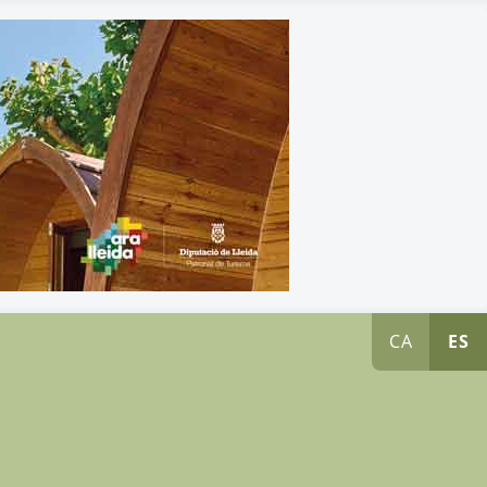
CA
ES