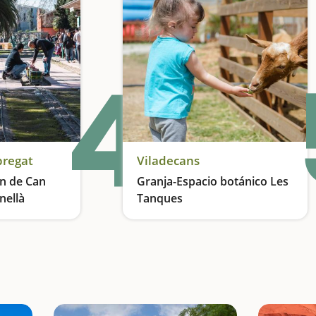
4
bregat
Viladecans
en de Can
Granja-Espacio botánico Les
nellà
Tanques
el parque
Conectamos con los animales en familia