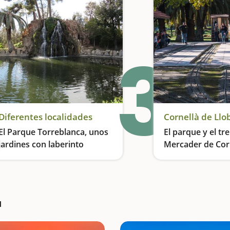
3
Diferentes localidades
Cornellà de Llo
El Parque Torreblanca, unos
El parque y el tr
jardines con laberinto
Mercader de Cor
Jardines laberínticos
En ferrocarril por 
à