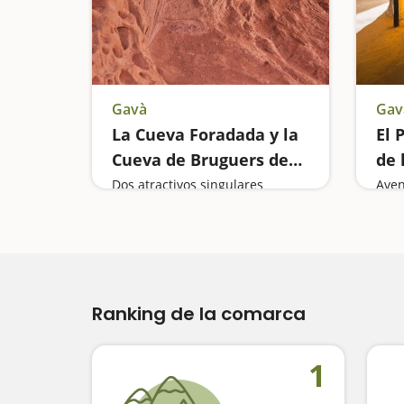
Gavà
Gav
La Cueva Foradada y la
El 
Cueva de Bruguers de
de 
Gavà
Dos atractivos singulares
Aven
Ranking de la comarca
1