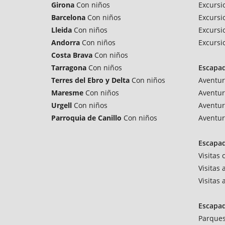
Girona
Con niños
Excursi
Barcelona
Con niños
Excursi
Lleida
Con niños
Excursi
Andorra
Con niños
Excursi
Costa Brava
Con niños
Tarragona
Con niños
Escapa
Terres del Ebro y Delta
Con niños
Aventur
Maresme
Con niños
Aventur
Urgell
Con niños
Aventur
Parroquia de Canillo
Con niños
Aventur
Escapad
Visitas
Visitas 
Visitas
Escapa
Parques