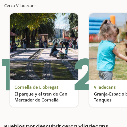
Cerca Viladecans
1
2
Cornellà de Llobregat
Viladecans
El parque y el tren de Can
Granja-Espacio 
Mercader de Cornellà
Tanques
En ferrocarril por el parque
Pueblos por descubrir cerca Viladecans