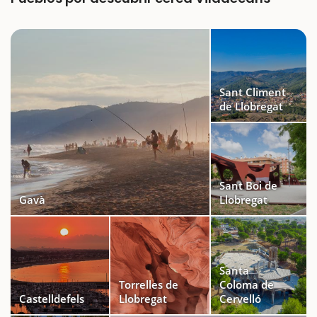
Sant Climent
de Llobregat
Sant Boi de
Gavà
Llobregat
Santa
Torrelles de
Coloma de
Castelldefels
Llobregat
Cervelló