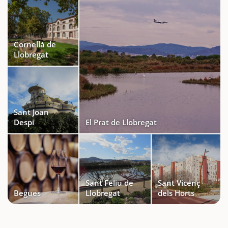
Cornellà de
Llobregat
Sant Joan
Despí
El Prat de Llobregat
Sant Feliu de
Sant Vicenç
Begues
Llobregat
dels Horts