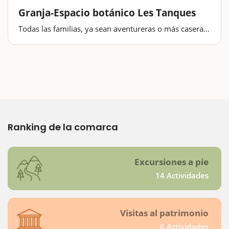
Granja-Espacio botánico Les Tanques
Todas las familias, ya sean aventureras o más caseras,
tienen la oportunidad de vivir un día apasionante y
que le servirá para huir de la rutina y seguro que
ayudará a reforzar sus vínculos. En un entorno
idóneo…
Ranking de la comarca
Excursiones a pie
14 Actividades
Visitas al patrimonio
6 Actividades