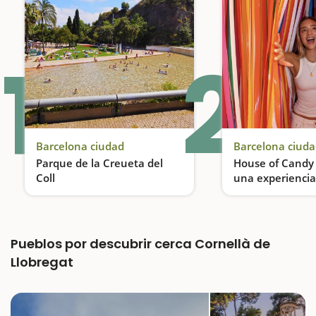
1
2
Barcelona ciudad
Barcelona ciud
Parque de la Creueta del
House of Candy 
Coll
una experiencia
multisensorial p
Un parque con un lago que se convierte en una gran piscina en verano
en familia
Pueblos por descubrir cerca Cornellà de
Llobregat