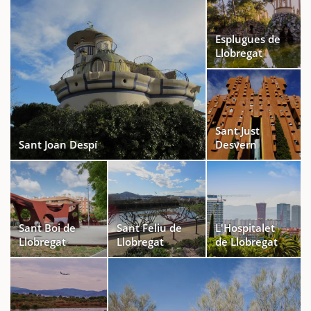
Esplugues de
Llobregat
Sant Just
Sant Joan Despí
Desvern
Sant Boi de
Sant Feliu de
L'Hospitalet
Llobregat
Llobregat
de Llobregat