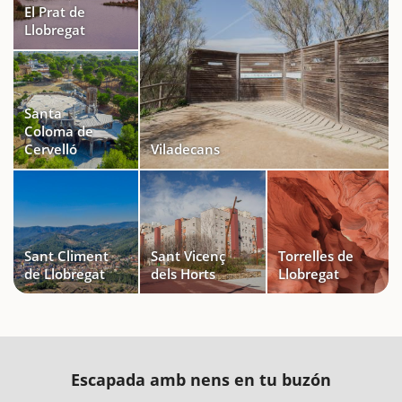
El Prat de
Llobregat
Santa
Coloma de
Cervelló
Viladecans
Sant Climent
Sant Vicenç
Torrelles de
de Llobregat
dels Horts
Llobregat
Escapada amb nens en tu buzón