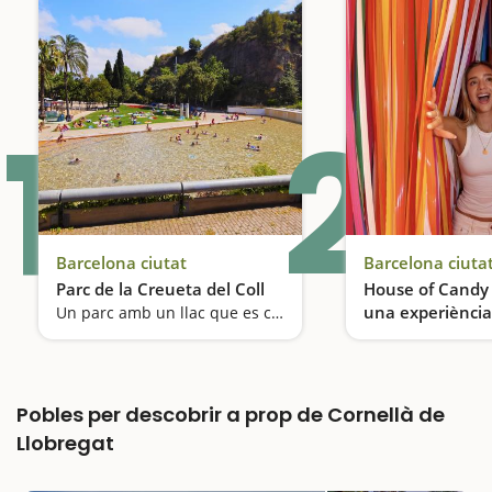
1
2
Barcelona ciutat
Barcelona ciuta
Parc de la Creueta del Coll
House of Candy 
una experiència
Un parc amb un llac que es converteix en una gran piscina a l'estiu
multisensorial p
família
Pobles per descobrir a prop de Cornellà de
Llobregat