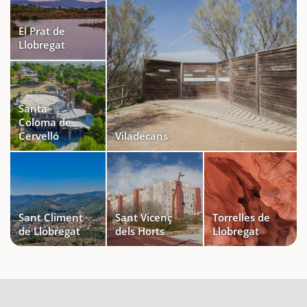
El Prat de
Llobregat
Santa
Coloma de
Cervelló
Viladecans
Sant Climent
Sant Vicenç
Torrelles de
de Llobregat
dels Horts
Llobregat