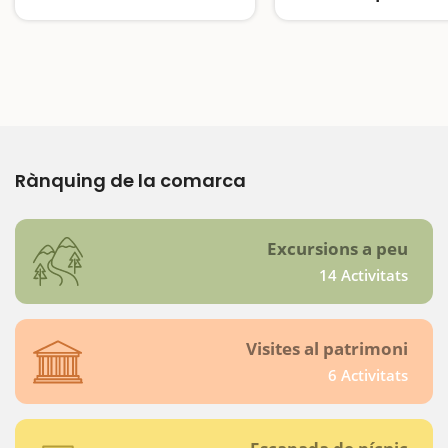
Catalunya
En ferrocarril pel parc
Rànquing de la comarca
Excursions a peu
14 Activitats
Visites al patrimoni
6 Activitats