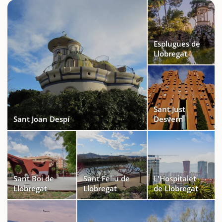
Esplugues de
Llobregat
Sant Just
Sant Joan Despí
Desvern
Sant Boi de
Sant Feliu de
L'Hospitalet
Llobregat
Llobregat
de Llobregat