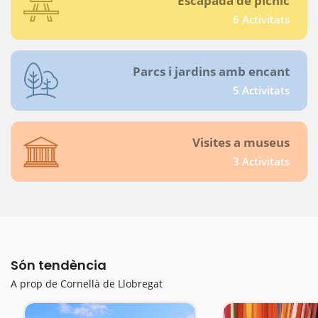
Escapada de pícnic
6 Activitats
Parcs i jardins amb encant
5 Activitats
Visites a museus
3 Activitats
Són tendència
A prop de Cornellà de Llobregat